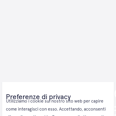
Green Hydrog
Preferenze di privacy
Solutions in 
Utilizziamo i cookie sul nostro sito web per capire
come interagisci con esso. Accettando, acconsenti