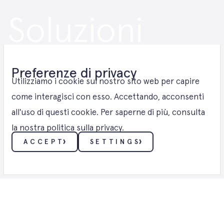
Soluzioni
fotovoltaiche
Preferenze di privacy
negli Stati
Utilizziamo i cookie sul nostro sito web per capire
come interagisci con esso. Accettando, acconsenti
all'uso di questi cookie. Per saperne di più, consulta
Uniti
la nostra politica sulla privacy.
ACCEPT
SETTINGS
FOTOVOLTAICO
ESSENZIALI
Questi cookie consentono funzionalità di base come
la sicurezza, la verifica dell'identità e la gestione della
rete. Questi cookie non possono essere disabilitati.
FUNZIONALITÀ