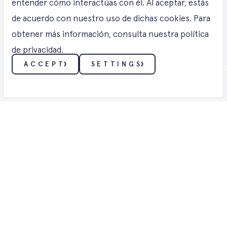
energía eólica
entender cómo interactúas con él. Al aceptar, estás
de acuerdo con nuestro uso de dichas cookies. Para
obtener más información, consulta nuestra política
Sarre
de privacidad.
ACCEPT
SETTINGS
VIENTO ・ SOLUCIONES DE ENERGÍA EÓ
ESENCIALES
Estas cookies permiten funciones básicas como la
seguridad, la verificación de identidad y la gestión de
la red. Estas cookies no se pueden desactivar.
FUNCIONALIDAD
Estas cookies recopilan datos para recordar las
Soluciones
elecciones que los usuarios hacen y ofrecer una
experiencia más personalizada.
de
PUBLICIDAD
Estas cookies se utilizan para rastrear la efectividad
de la publicidad, proporcionando servicios más
relevantes y anuncios mejor adaptados a sus