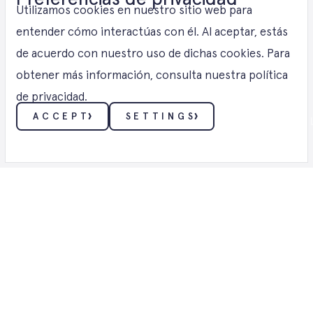
Soluciones de
Utilizamos cookies en nuestro sitio web para
energía eólica
entender cómo interactúas con él. Al aceptar, estás
de acuerdo con nuestro uso de dichas cookies. Para
obtener más información, consulta nuestra política
Hesse
de privacidad.
ACCEPT
SETTINGS
VIENTO ・ SOLUCIONES DE ENERGÍA EÓ
ESENCIALES
Estas cookies permiten funciones básicas como la
seguridad, la verificación de identidad y la gestión de
la red. Estas cookies no se pueden desactivar.
FUNCIONALIDAD
Estas cookies recopilan datos para recordar las
Su socio
elecciones que los usuarios hacen y ofrecer una
experiencia más personalizada.
para
PUBLICIDAD
Estas cookies se utilizan para rastrear la efectividad