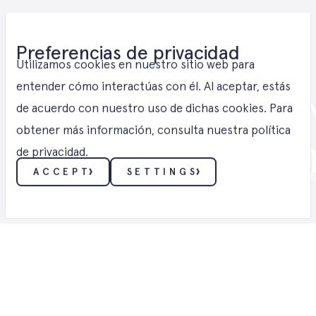
E-Methanol
Preferencias de privacidad
Utilizamos cookies en nuestro sitio web para
Solutions for 
entender cómo interactúas con él. Al aceptar, estás
de acuerdo con nuestro uso de dichas cookies. Para
obtener más información, consulta nuestra política
Rhine-Westph
de privacidad.
ACCEPT
SETTINGS
E-METANOL ・ SOLUCIONES DE E-META
ESENCIALES
Estas cookies permiten funciones básicas como la
seguridad, la verificación de identidad y la gestión de
la red. Estas cookies no se pueden desactivar.
FUNCIONALIDAD
Estas cookies recopilan datos para recordar las
elecciones que los usuarios hacen y ofrecer una