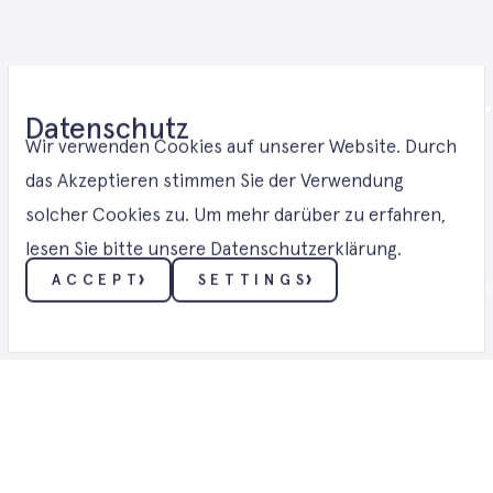
Windenergie 
Datenschutz
Lösungen in
Wir verwenden Cookies auf unserer Website. Durch
das Akzeptieren stimmen Sie der Verwendung
solcher Cookies zu. Um mehr darüber zu erfahren,
Brandenburg
lesen Sie bitte unsere Datenschutzerklärung.
ACCEPT
SETTINGS
WIND ・ WINDENERGIE - LÖSUNGEN IN
ESSENTIELL
Diese Cookies ermöglichen grundlegende Funktionen
wie Sicherheit, Identitätsüberprüfung und
Netzwerkverwaltung. Diese Cookies können nicht
deaktiviert werden.
FUNKTIONALITÄT