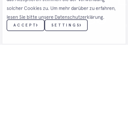
solcher Cookies zu. Um mehr darüber zu erfahren,
New Mexico
lesen Sie bitte unsere Datenschutzerklärung.
ACCEPT
SETTINGS
PHOTOVOLTAIK ・ PHOTOVOLTAIK-LÖSU
ESSENTIELL
Diese Cookies ermöglichen grundlegende Funktionen
wie Sicherheit, Identitätsüberprüfung und
Netzwerkverwaltung. Diese Cookies können nicht
deaktiviert werden.
FUNKTIONALITÄT
Förderung
Diese Cookies sammeln Daten, um die von den
Nutzern getroffenen Entscheidungen zu speichern
des
und so eine personalisierte Nutzererfahrung zu
bieten.
MARKETING
Wachstums
Diese Cookies werden verwendet, um die Wirksamkeit
von Werbemaßnahmen zu verfolgen und relevantere
Dienstleistungen und auf Ihre Interessen abgestimmte