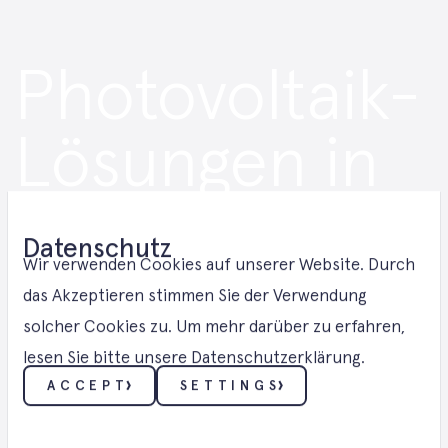
Photovoltaik-
Lösungen in
den
Datenschutz
Vereinigten
Wir verwenden Cookies auf unserer Website. Durch
das Akzeptieren stimmen Sie der Verwendung
solcher Cookies zu. Um mehr darüber zu erfahren,
Staaten
lesen Sie bitte unsere Datenschutzerklärung.
ACCEPT
SETTINGS
PHOTOVOLTAIK