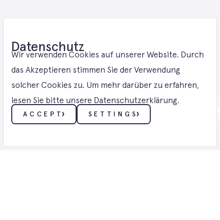
Datenschutz
E-Methanol -
Wir verwenden Cookies auf unserer Website. Durch
das Akzeptieren stimmen Sie der Verwendung
solcher Cookies zu. Um mehr darüber zu erfahren,
Lösungen in B
lesen Sie bitte unsere Datenschutzerklärung.
ACCEPT
SETTINGS
E-METHANOL ・ E-METHANOL LÖSUNGE
ESSENTIELL
Diese Cookies ermöglichen grundlegende Funktionen
wie Sicherheit, Identitätsüberprüfung und
Netzwerkverwaltung. Diese Cookies können nicht
deaktiviert werden.
FUNKTIONALITÄT
Diese Cookies sammeln Daten, um die von den