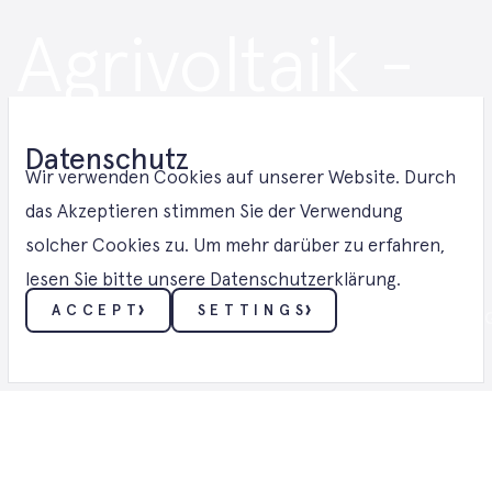
Agrivoltaik -
Lösungen in
Datenschutz
Mecklenburg-
Wir verwenden Cookies auf unserer Website. Durch
das Akzeptieren stimmen Sie der Verwendung
solcher Cookies zu. Um mehr darüber zu erfahren,
Vorpommern
lesen Sie bitte unsere Datenschutzerklärung.
ACCEPT
SETTINGS
AGRIVOLTAIK ・ AGRIVOLTAIK - LÖSUN
ESSENTIELL
Diese Cookies ermöglichen grundlegende Funktionen
wie Sicherheit, Identitätsüberprüfung und
Netzwerkverwaltung. Diese Cookies können nicht
deaktiviert werden.