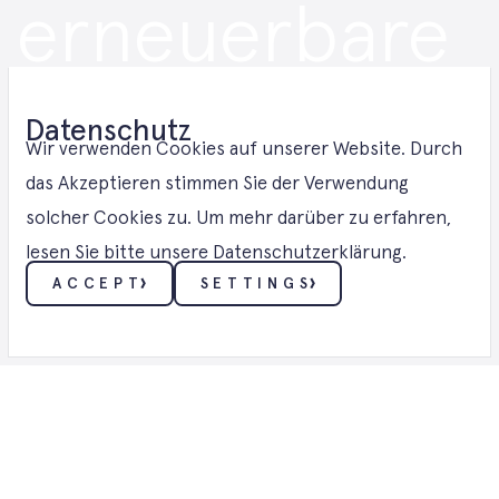
erneuerbare
Energien: Ein
Datenschutz
umfassender
Wir verwenden Cookies auf unserer Website. Durch
das Akzeptieren stimmen Sie der Verwendung
solcher Cookies zu. Um mehr darüber zu erfahren,
Leitfaden
lesen Sie bitte unsere Datenschutzerklärung.
ACCEPT
SETTINGS
BEITRAG
ESSENTIELL
Diese Cookies ermöglichen grundlegende Funktionen
wie Sicherheit, Identitätsüberprüfung und
Netzwerkverwaltung. Diese Cookies können nicht
deaktiviert werden.
FUNKTIONALITÄT